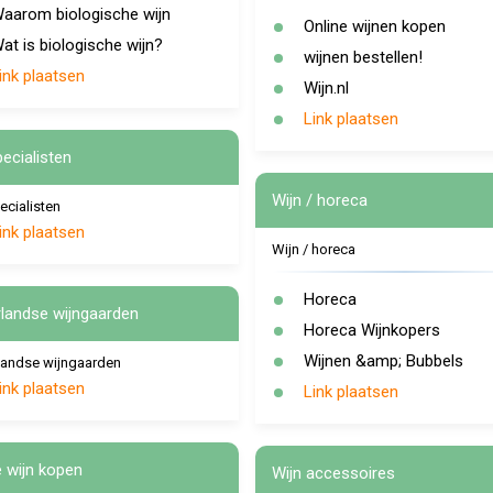
aarom biologische wijn
Online wijnen kopen
at is biologische wijn?
wijnen bestellen!
ink plaatsen
Wijn.nl
Link plaatsen
pecialisten
Wijn / horeca
ecialisten
ink plaatsen
Wijn / horeca
Horeca
landse wijngaarden
Horeca Wijnkopers
Wijnen &amp; Bubbels
landse wijngaarden
ink plaatsen
Link plaatsen
e wijn kopen
Wijn accessoires