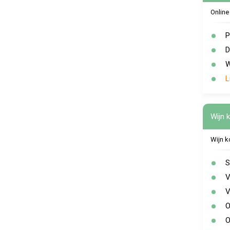
Online
P
D
W
L
Wijn 
Wijn 
S
V
V
O
O